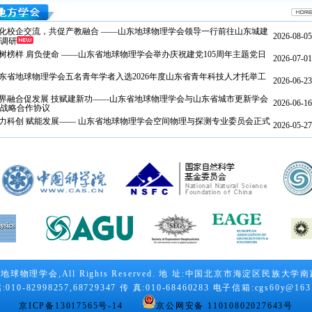
化校企交流，共促产教融合 ——山东地球物理学会领导一行前往山东城建
2026-08-05
调研
树榜样 肩负使命 ——山东省地球物理学会举办庆祝建党105周年主题党日
2026-07-01
东省地球物理学会五名青年学者入选2026年度山东省青年科技人才托举工
2026-06-23
界融合促发展 技赋建新功——山东省地球物理学会与山东省城市更新学会
2026-06-16
战略合作协议
力科创 赋能发展—— 山东省地球物理学会空间物理与探测专业委员会正式
2026-05-27
物理学会,All Rights Reserved. 地 址:中国北京市海淀区民族大学南路5
:010-82998257,68729347 传 真:010-68460283 电子信箱:cgs60y@163
京ICP备13017565号-14
京公网安备 11010802027643号