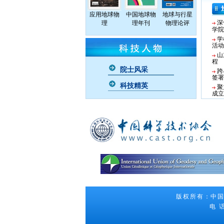
应用地球物
中国地球物
地球与行星
深
理
理年刊
物理论评
学院
学
活动
山
程
院士风采
跨
签署
科技精英
聚
成立
版权所有：中国地球
电 话