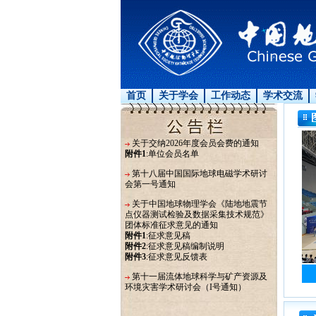
首页
关于学会
工作动态
学术交流
关于交纳2026年度会员会费的通知
附件1
:
单位会员名单
第十八届中国国际地球电磁学术研讨
会第一号通知
关于中国地球物理学会《陆地地震节
点仪器测试检验及数据采集技术规范》
团体标准征求意见的通知
附件1
:
征求意见稿
附件2
:
征求意见稿编制说明
附件3
:
征求意见反馈表
第十一届流体地球科学与矿产资源及
环境灾害学术研讨会（I号通知）