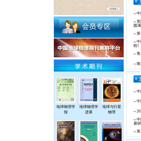
中
里
圆满
第
中
程》
青
南
中
中
地球物理学
地球物理学
地球与行星
2
报
进展
物理
中
展研
第