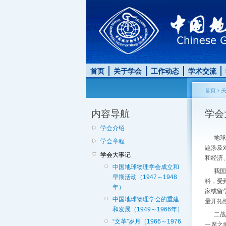
首页
关于学会
工作动态
学术交流
首页
›
内容导航
学会
学会介绍
地球物
学会章程
题涉及
学会大事记
和经济
中国地球物理学会成立和
我国的
早期活动（1947～1948
科，受
年）
家或留
中国地球物理学会的重建
量开拓
和发展（1949～1966年）
二战胜
“文革”岁月（1966～1976
一席之