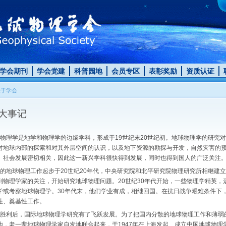
学会期刊
学会党建
科普园地
会员专区
表彰奖励
资质认证
关于学会
大事记
理学是地学和物理学的边缘学科，形成于19世纪末20世纪初。地球物理学的研究
对地球内部的探索和对其外层空间的认识，以及地下资源的勘探与开发，自然灾害的
、社会发展密切相关，因此这一新兴学科很快得到发展，同时也得到国人的广泛关注
地球物理工作起步于20世纪20年代，中央研究院和北平研究院物理研究所相继建
到物理学家的关注，开始研究地球物理问题。20世纪30年代开始，一些物理学精英
学或考察地球物理学。30年代末，他们学业有成，相继回国。在抗日战争艰难条件下
性、奠基性工作。
利后，国际地球物理学研究有了飞跃发展。为了把国内分散的地球物理工作和薄弱
地，老一辈地球物理学家自发地联合起来，于1947年在上海发起、成立中国地球物