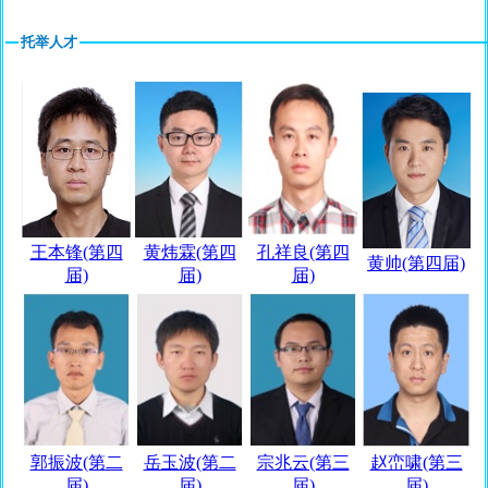
托举人才
王本锋(第四
黄炜霖(第四
孔祥良(第四
黄帅(第四届)
届)
届)
届)
郭振波(第二
岳玉波(第二
宗兆云(第三
赵峦啸(第三
届)
届)
届)
届)