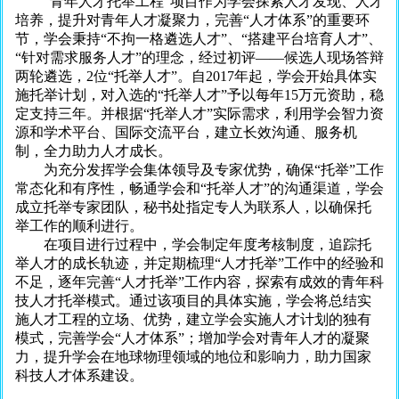
“青年人才托举工程”项目作为学会探索人才发现、人才
培养，提升对青年人才凝聚力，完善“人才体系”的重要环
节，学会秉持“不拘一格遴选人才”、“搭建平台培育人才”、
“针对需求服务人才”的理念，经过初评——候选人现场答辩
两轮遴选，2位“托举人才”。自2017年起，学会开始具体实
施托举计划，对入选的“托举人才”予以每年15万元资助，稳
定支持三年。并根据“托举人才”实际需求，利用学会智力资
源和学术平台、国际交流平台，建立长效沟通、服务机
制，全力助力人才成长。
为充分发挥学会集体领导及专家优势，确保“托举”工作
常态化和有序性，畅通学会和“托举人才”的沟通渠道，学会
成立托举专家团队，秘书处指定专人为联系人，以确保托
举工作的顺利进行。
在项目进行过程中，学会制定年度考核制度，追踪托
举人才的成长轨迹，并定期梳理“人才托举”工作中的经验和
不足，逐年完善“人才托举”工作内容，探索有成效的青年科
技人才托举模式。通过该项目的具体实施，学会将总结实
施人才工程的立场、优势，建立学会实施人才计划的独有
模式，完善学会“人才体系”；增加学会对青年人才的凝聚
力，提升学会在地球物理领域的地位和影响力，助力国家
科技人才体系建设。