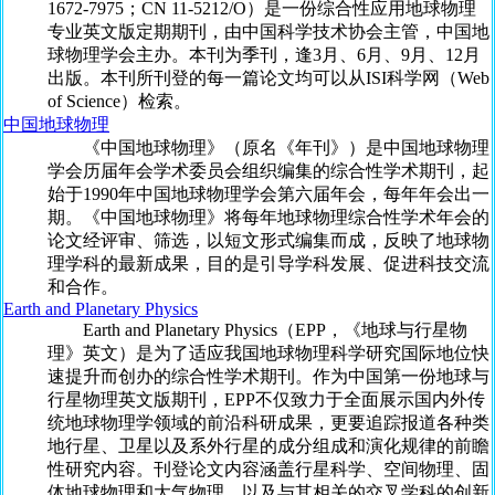
1672-7975；CN 11-5212/O）是一份综合性应用地球物理
专业英文版定期期刊，由中国科学技术协会主管，中国地
球物理学会主办。本刊为季刊，逢3月、6月、9月、12月
出版。本刊所刊登的每一篇论文均可以从ISI科学网（Web
of Science）检索。
中国地球物理
《中国地球物理》（原名《年刊》）是中国地球物理
学会历届年会学术委员会组织编集的综合性学术期刊，起
始于1990年中国地球物理学会第六届年会，每年年会出一
期。《中国地球物理》将每年地球物理综合性学术年会的
论文经评审、筛选，以短文形式编集而成，反映了地球物
理学科的最新成果，目的是引导学科发展、促进科技交流
和合作。
Earth and Planetary Physics
Earth and Planetary Physics（EPP，《地球与行星物
理》英文）是为了适应我国地球物理科学研究国际地位快
速提升而创办的综合性学术期刊。作为中国第一份地球与
行星物理英文版期刊，EPP不仅致力于全面展示国内外传
统地球物理学领域的前沿科研成果，更要追踪报道各种类
地行星、卫星以及系外行星的成分组成和演化规律的前瞻
性研究内容。刊登论文内容涵盖行星科学、空间物理、固
体地球物理和大气物理，以及与其相关的交叉学科的创新