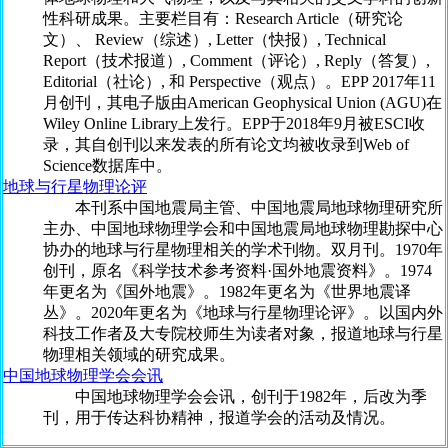
性科研成果。主要栏目有：Research Article（研究论
文）、 Review（综述）, Letter（快报）, Technical
Report（技术报道）, Comment（评论）, Reply（答复）,
Editorial（社论）, 和 Perspective（观点）。EPP 2017年11
月创刊，其电子版由American Geophysical Union (AGU)在
Wiley Online Library上发行。EPP于2018年9月被ESCI收
录，其自创刊以来发表的所有论文均被收录到Web of
Science数据库中。
地球与行星物理论评
本刊系中国地震局主管、中国地震局地球物理研究所
主办、中国地球物理学会和中国地震局地球物理勘探中心
协办的地球与行星物理相关的学术刊物。双月刊。1970年
创刊，原名《科学技术参考资料·国外地震资料》。1974
年更名为《国外地震》。1982年更名为《世界地震译
丛》。2020年更名为《地球与行星物理论评》。以国内外
科技工作者及大专院校师生为读者对象，报道地球与行星
物理相关领域的研究成果。
中国地球物理学会会讯
中国地球物理学会会讯，创刊于1982年，后改为季
刊，用于传达科协精神，报道学会的活动及情况。