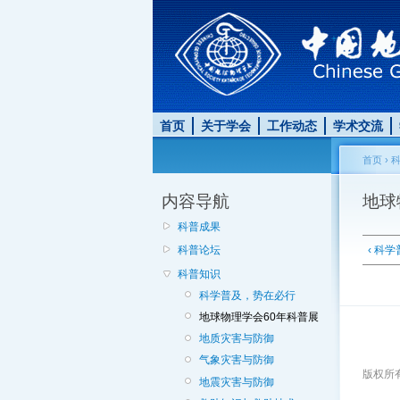
首页
关于学会
工作动态
学术交流
首页
›
内容导航
地球
科普成果
‹ 科
科普论坛
科普知识
科学普及，势在必行
地球物理学会60年科普展
地质灾害与防御
气象灾害与防御
版权所有:
地震灾害与防御