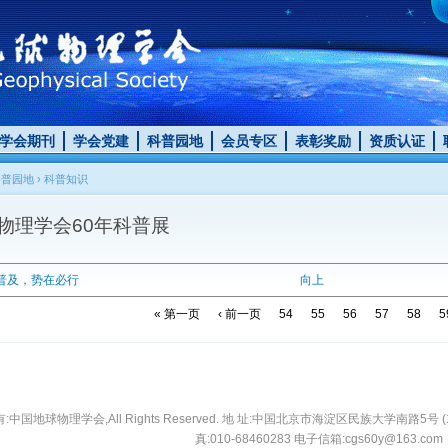
学会期刊
学会党建
科普园地
会员专区
表彰奖励
资质认证
科普园地
›
科普知识
物理学会60年科普展
学普及，势在必行
向上
« 第一页
‹ 前一页
54
55
56
57
58
5
中国地球物理学会,All Rights Reserved. 地 址:中国北京市海淀区民族大学南路5号 (10008
真:010-68460283 电子信箱:cgs60y@163.com