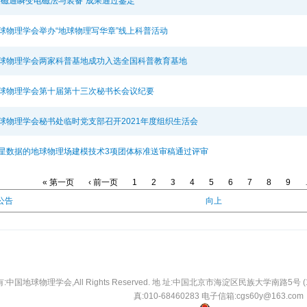
反磁通瞬变电磁法与装备”成果通过鉴定
球物理学会举办“地球物理写华章”线上科普活动
球物理学会两家科普基地成功入选全国科普教育基地
球物理学会第十届第十三次秘书长会议纪要
球物理学会秘书处临时党支部召开2021年度组织生活会
星数据的地球物理场建模技术3项团体标准送审稿通过评审
« 第一页
‹ 前一页
1
2
3
4
5
6
7
8
9
知公告
向上
中国地球物理学会,All Rights Reserved. 地 址:中国北京市海淀区民族大学南路5号 (10008
真:010-68460283 电子信箱:cgs60y@163.com