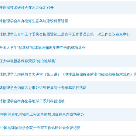
理勘探技术研讨会在河北保定召开
球物理学会举办南海生态岛屿建设科普讲座
球物理学会青年工作委员会换届暨第二届青年工作委员会第一次工作会议在京举行
全国大学生“创新杯”地球物理知识竞赛在合肥成功举办
江大学教授谷保静荣获“前沿地球奖”
球物理学会继续教育大讲堂（第三讲）《电性源短偏移距瞬变电磁法勘探技术规程》
球物理学会内蒙古办事处组织开展院士专家基层行活动
球物理学会举办世界地球日系列科普活动
3年中国注册地球物理工程师考前培训班在昌吉成功举办
3年中国地球物理学会院士专家工作站研讨会会议纪要