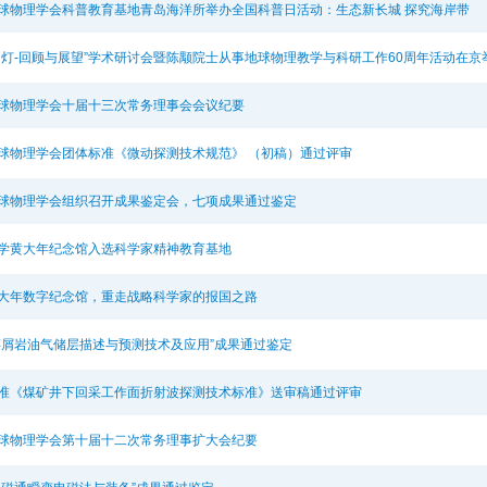
球物理学会科普教育基地青岛海洋所举办全国科普日活动：生态新长城 探究海岸带
明灯-回顾与展望”学术研讨会暨陈颙院士从事地球物理教学与科研工作60周年活动在京
球物理学会十届十三次常务理事会会议纪要
球物理学会团体标准《微动探测技术规范》 （初稿）通过评审
球物理学会组织召开成果鉴定会，七项成果通过鉴定
学黄大年纪念馆入选科学家精神教育基地
大年数字纪念馆，重走战略科学家的报国之路
碎屑岩油气储层描述与预测技术及应用”成果通过鉴定
准《煤矿井下回采工作面折射波探测技术标准》送审稿通过评审
球物理学会第十届十二次常务理事扩大会纪要