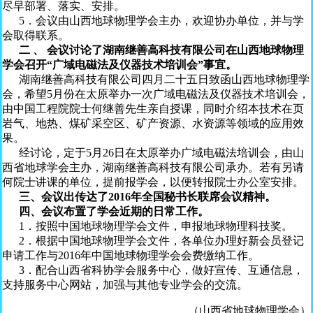
尽早部署、落实、安排。
5．会议由山西地球物理学会主办，欢迎协办单位，并与学
会取得联系。
二 、 会议讨论了湖南继善高科技有限公司在山西地球物理
学会召开“广域电磁法及仪器技术培训会”事宜。
湖南继善高科技有限公司四月二十五日致函山西地球物理学
会，希望5月份在太原举办一次广域电磁法及仪器技术培训会，
由中国工程院院士何继善先生亲自授课，同时介绍本技术在页
岩气、地热、煤矿采空区、矿产资源、水资源等领域的应用效
果。
经讨论，定于5月26日在太原举办广域电磁法培训会，由山
西省地球学会主办，湖南继善高科技有限公司承办。若有另请
何院士讲课的单位，提前报学会，以便转报院士办公室安排。
三、会议出传达了2016年全国秘书长联席会议精神。
四、会议布置了学会近期的日常工作。
1．按照中国地球物理学会文件，申报地球物理科技奖。
2．根据中国地球物理学会文件，各单位办理好新会员登记
申请工作与2016年中国地球物理学会会费缴纳工作。
3．配合山西省科协学会服务中心，做好宣传、互通信息，
支持服务中心网站，加强与其他专业学会的交流。
（山西省地球物理学会）