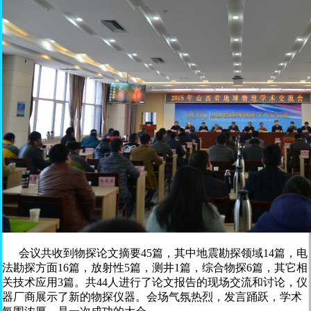
会议共收到物探论文摘要45篇，其中地震勘探领域14篇，电
法勘探方面16篇，放射性5篇，测井1篇，综合物探6篇，其它相
关技术应用3篇。共44人进行了论文报告的现场交流和讨论，仪
器厂商展示了新的物探仪器。会场气氛热烈，发言踊跃，学术