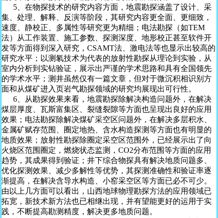
5、在物探技术的研究内容方面，地震勘探涵盖了设计、采
集、处理、解释、反演等阶段，其研究内容更全面、更细致，
速度、静校正、多属性等研究更为精细；电法勘探（如TEM
法）从工作装置、施工参数、探测深度、地形校正甚至软件开
发等方面得到深入研究，CSAMT法、激电法等也显示出较高的
研究水平；以测氡技术为代表的放射性勘探从理论到实验，从
室内分析到实钻验证，展示出严谨的学术思路和具有全国领先
的学术水平；测井虽然仅有一篇文章，但对于微沉积相识别方
面和从煤矿进入页岩气勘探领域的研究均展现出可行性。
6、从勘探效果来看，地震勘探除解决构造问题外，在解决
煤层厚度、瓦斯富集区、裂缝裂隙等方面也呈现出良好的应用
效果；电法勘探除解决煤矿采空区问题外，在解决多层积水、
金属矿赋存范围、圈定地热、含水构造探测等方面也有明显的
地质效果；放射性勘探除圈定采空区范围外，已经展示出了向
火烧区范围圈定，燃烧状态监测，CO2分布范围等方面的应用
趋势，其成果得到验证；井下综合物探具有解决地质问题多、
优化探测效果、减少多解性等优势，其探测准确性和验证率逐
渐提高，在解决含导水构造、小窑采空区等方面已必不可少。
由以上几方面可以看出，山西地球物理勘探方法的应用领域已
拓宽，新技术新方法也已相继出现，并有望能更好的运用于实
践，不断提高勘测精度，解决更多地质问题。