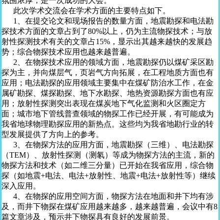
氛围浓厚，是一次成功的大会。
此次学术交流会在学术方面的主要特点如下。
1、在提交论文和现场报告的数量方面，地震勘探和电法勘
探技术方面的文章占到了80%以上，仍为主流物探技术；与放
射性探测技术有关的文章占15%，显示出其越来越快的发展趋
势；综合物探技术应用也越来越普遍。
2、在物探技术应用的领域方面，地震勘探仍以煤矿采区勘
探为主，并向煤层气，页岩气方向拓展，在工程地质方面也有
应用；电法勘探的应用领域主要集中在煤矿防治水工作，在金
属矿勘探、煤探勘探、地下水勘探、地热资源勘探方面也有应
用；放射性探测突出表现在煤炭地下气化监测和火区圈定方
面；城市地下管线普查领域的物探工作已经开展，有可能成为
我省地球物理勘探应用的新热点。这些均为我省地勘行业的转
型发展提供了方向上的参考。
3、在物探方法的应用方面，地震勘探（三维）、电法勘探
（TEM）、放射性探测（测氡）等成为物探方法的主流，新的
物探方法和技术（如二维三分量）已开始在我省应用，综合物
探（如地震+电法、电法+放射性、地震+电法+放射性等）继续
深入应用。
4、在物探的应用空间方面，物探方法在地面和井下均有涉
及，而井下物探在煤矿应用越来越多，越来越普遍，会议中有8
篇文章涉及，预示井下物探具有良好的发展前景。