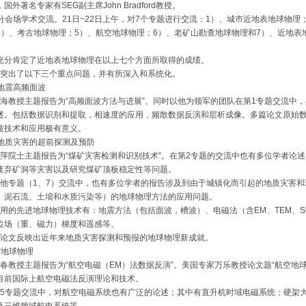
国外著名专家有SEG副主席John Bradford教授。
会场学术交流。21日~22日上午，对7个专题进行交流：1）、城市近地表地球物理
4）、考古地球物理；5）、航空地球物理；6）、老矿山勘查地球物理和7）、近地表
充分肯定了近地表地球物理在以上七个方面所取得的成绩。
出了以下三个重点问题，并有所深入和系统化。
震高频面波
教授主题报告为“高频面波方法与进展”。同时以他为领军的团队在第1专题交流中，
述。包括数据识别和提取，相速度的应用，频散数据反演和层析成像。多篇论文原始
波技术和应用极有意义。
质灾害的超前探测及预防
院士主题报告为“煤矿灾害检测和识别技术”。在第2专题的交流中也有多位学者论述
废弃矿洞等灾害以及研究煤矿顶板稳定性等问题。
专题（1、7）交流中，也有多位学者的报告涉及到由于城镇化而引起的地质灾害和
、泥石流、土埌和水质污染等）的地球物理方法的应用问题。
的先进地球物理技术有：地震方法（包括面波，槽波）、电磁法（含EM、TEM、SC
位场（重、磁力）梯度和遥感等。
文反映出近年来地质灾害探测和预报的地球物理新成就。
空地球物理
教授主题报告为“航空电磁（EM）法数据反演”。美国专家万乐教授论文题“航空地球
目前国际上航空电磁法反演理论和技术。
专题交流中，对航空电磁系统也有广泛的论述；其中有直升机时域电磁系统；硬架大线
及三维频域航电系统等。