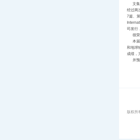
文集编
经过两
7篇、第
Intern
司发行
很荣幸
本届国
和地球
成绩，
并预祝
版权所有: