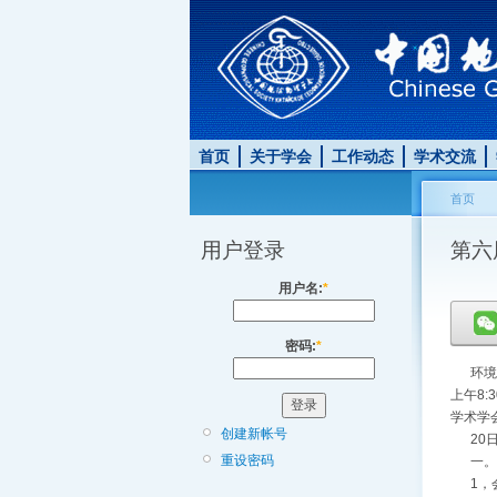
首页
关于学会
工作动态
学术交流
首页
用户登录
第六
用户名:
*
密码:
*
环境与
上午8
学术学
创建新帐号
20日
重设密码
一。学
1，会