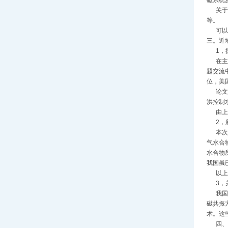
关于数
等。
可以认
三。近
1，探
在主题报
题交流
位，美
论文内
洪控制
由上情
2，新
本次会
气水合
水合物
我国虽
以上论
3，关
我国应
磁共振
术。这
四、