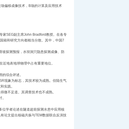
场偏移成像技术，B场的计算及应用技术
G副主席John Bradford教授。在各专
者的国籍和研究方向都相当分散。其中，中国7
滑坡探测预报，水坝洞穴隐患探测成像、防
在近地表地球物理中占有重要地位。
用的综合评述。
SR现象为标志，其技术较为成熟。但陆生气
究和实践。
显得微不足道。其调查技术也不成熟。
讨。
多位学者论述在隧道超前探测水患中应用核
有论文提出核磁共振与TEM数据联合反演技