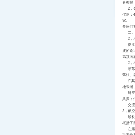
春教授，
2，分
仪器；
家。
专家们
二。突
2，地
夏江海
波的论
高频面
2，地
彭苏萍
落柱、
在其他
地裂缝
所应用
共振；
交流论
3，航
殷长春
概括了
在第5
磁系统