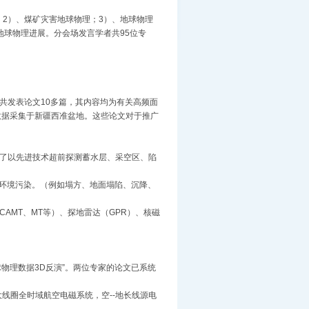
；2）、煤矿灾害地球物理；3）、地球物理
地球物理进展。分会场发言学者共95位专
共发表论文10多篇，其内容均为有关高频面
数据采集于新疆西准盆地。这些论文对于推广
了以先进技术超前探测蓄水层、采空区、陷
环境污染。（例如塌方、地面塌陷、沉降、
AMT、MT等）、探地雷达（GPR）、核磁
物理数据3D反演”。两位专家的论文已系统
圈全时域航空电磁系统，空--地长线源电