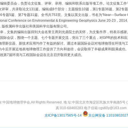
辑委员会，负责论文征集、评审、录用、编辑和联系出版等项工作。论文征集工作于2
次评审，共录取论文131篇。编辑成8个部分：主题报告10篇，第1专题36篇、第2专题
6专题5篇、第7专题31篇。全书共753页。文集以英文出版，书名为“Near—Surface Geophys
ational Conference on Environmental & Engineering Geophysics June 
，版权属科学出版社和美国科学出版有限公司。
，文集的编辑出版得到大会名誉主席刘光鼎院士的关怀，为文集作序，特表示感谢
际会议，围绕一个主题、七个专题开展交流，突出了三个重点，对GPR的技术和应
物理新仪器、新技术应用均作了有益的探讨。通过本届国际会议对地球物理在环境与
为今后开展近地表地球物理工作提供了方向和途径，会议取得了丰硕成果和园满成功
第7届环境与工程国际会议在北京召开取得更大成功。
中国地球物理学会,All Rights Reserved. 地 址:中国北京市海淀区民族大学南路5号 (10008
真:010-68460283 电子信箱:cgs60y@163.com
京ICP备13017565号-14
京公网安备 1101080202