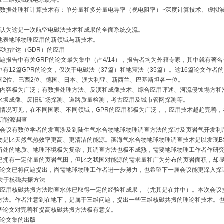
据处理和计算技术有：单分量和多分量电导率（视电阻率）~深度计算技术、虚拟波
为这是一次航空电磁法技术和成果的全面系统交流。
地表地球物理应用的新领域与新技术。
地雷达（GDR）的应用
告中有关GRP的论文最为集中（占4/14），报告者均为外籍专家，其中就有著名专家SE
中有12篇GPR的论文，仅次于电磁法（37篇）和地震法（35篇）。这16篇论文作
国2位、巴西2位、德国、日本、澳大利亚、新西兰、巴基斯坦各一位。
容极为广泛；有数据处理方法、反演和成像技术、综合应用评述、河流侵蚀塌方和
水坝成像、废旧矿场探测、道路质量检测，考古应用及城市管网探测等。
况可见，在不同国家、不同领域，GPR的应用都极为广泛，，应用技术越趋完善，
能源调查
议有数位学者的发言涉及到陆生气水合物地球物理调查方法的探讨及页岩气开发利
物是比天然气热效率更高、更清洁的能源。滨海气水合物地球物理调查技术是以发现B
所处的地质、地理环境极为复杂，其调查方法也极不成熟，需要地球物理工作者作研
已拥有一定储量的页岩气田，但比之我国对能源的需求量和广为分布的页岩面积，却
文已将问题提出，尚需地球物理工作者进一步努力，也希望下一届会议能更深入探
于核磁共振方法
用核磁共振方法勘查水体已取得一定的经验和成果，（尤其是在井中）。本次会议
方法。作者注意到在地下，是属于三维问题，提出一些三维核磁共振的理论和技术。也
些论文对完善和提高核磁共振方法极有意义。
论文集的出版