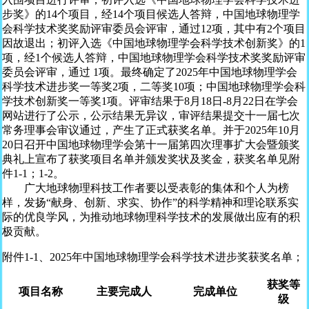
步奖》的14个项目，经14个项目候选人答辩，中国地球物理学
会科学技术奖奖励评审委员会评审，通过12项，其中有2个项目
因故退出；初评入选《中国地球物理学会科学技术创新奖》的1
项，经1个候选人答辩，中国地球物理学会科学技术奖奖励评审
委员会评审，通过 1项。最终确定了2025年中国地球物理学会
科学技术进步奖一等奖2项，二等奖10项；中国地球物理学会科
学技术创新奖一等奖1项。评审结果于8月18日-8月22日在学会
网站进行了公示，公示结果无异议，审评结果提交十一届七次
常务理事会审议通过，产生了正式获奖名单。并于2025年10月
20日召开中国地球物理学会第十一届第四次理事扩大会暨颁奖
典礼上宣布了获奖项目名单并颁发奖状及奖金，获奖名单见附
件1-1；1-2。
广大地球物理科技工作者要以受表彰的集体和个人为榜
样，发扬“献身、创新、求实、协作”的科学精神和理论联系实
际的优良学风，为推动地球物理科学技术的发展做出应有的积
极贡献。
附件1-1、2025年中国地球物理学会科学技术进步奖获奖名单；
获奖等
项目名称
主要完成人
完成单位
级