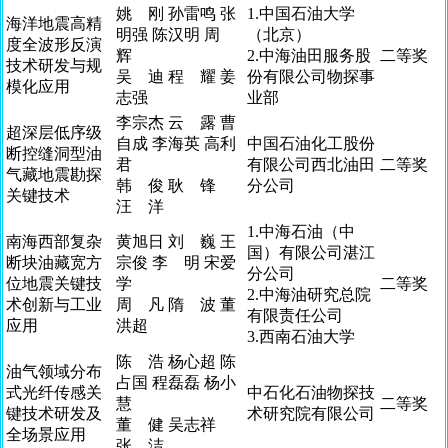
姚 刚 孙雷鸣 张
1.中国石油大学
海洋地震高精
明强 陈汉明 周
（北京）
度全波形反演
辉
2.中海油田服务股
二等奖
技术研发与规
吴 迪 程 耀 姜
份有限公司物探事
模化应用
志强
业部
李宗杰 云 露 曹
超深层低序级
自成 李海英 高利
中国石油化工股份
断控缝洞型油
君
有限公司西北油田
二等奖
气藏地震勘探
韩 俊 耿 锋
分公司
关键技术
汪 洋
1.中海石油（中
南海西部复杂
黄旭日 刘 巍 王
国）有限公司湛江
断块油藏宽方
宗俊 李 明 宋爱
分公司
位地震关键技
学
二等奖
2.中海油研究总院
术创新与工业
周 凡 隋 波 董
有限责任公司
应用
洪超
3.西南石油大学
陈 浩 杨心超 陈
油气领域分布
占国 程磊磊 杨小
式光纤传感关
中石化石油物探技
慧
二等奖
键技术研发及
术研究院有限公司
董 健 吴志祥
全场景应用
张 洁