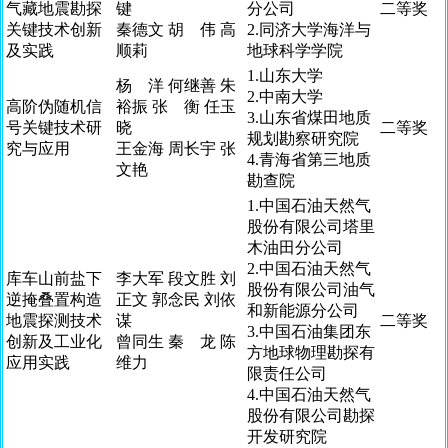
气藏地震勘探
键
分公司
二等奖
关键技术创新
秦德文 胡 伟 高
2.同济大学海洋与
及实践
顺莉
地球科学学院
1.山东大学
杨 洋 何继善 朱
2.中南大学
高阶伪随机信
裕振 张 衡 任玉
3.山东省煤田地质
号关键技术研
晓
二等奖
规划勘察研究院
究与应用
王金海 周长宇 张
4.青海省第三地质
文艳
勘查院
1.中国石油天然气
股份有限公司塔里
木油田分公司
2.中国石油天然气
库车山前盐下
李大军 段文胜 刘
股份有限公司油气
逆掩叠置构造
正文 郭念民 刘依
和新能源分公司
地震探测技术
谋
二等奖
3.中国石油集团东
创新及工业化
曾同生 秦 龙 陈
方地球物理勘探有
应用实践
维力
限责任公司
4.中国石油天然气
股份有限公司勘探
开发研究院