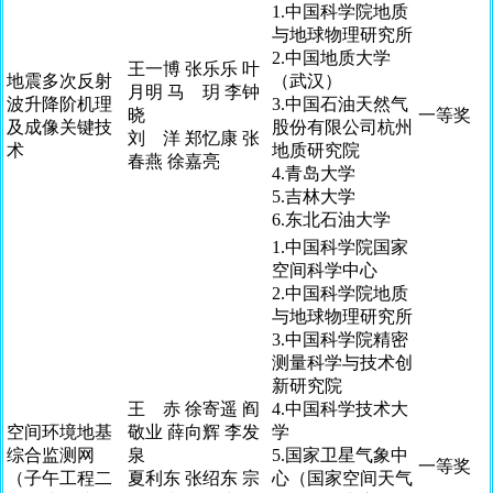
1.中国科学院地质
与地球物理研究所
2.中国地质大学
王一博 张乐乐 叶
地震多次反射
（武汉）
月明 马 玥 李钟
波升降阶机理
3.中国石油天然气
晓
一等奖
及成像关键技
股份有限公司杭州
刘 洋 郑忆康 张
术
地质研究院
春燕 徐嘉亮
4.青岛大学
5.吉林大学
6.东北石油大学
1.中国科学院国家
空间科学中心
2.中国科学院地质
与地球物理研究所
3.中国科学院精密
测量科学与技术创
新研究院
王 赤 徐寄遥 阎
4.中国科学技术大
空间环境地基
敬业 薛向辉 李发
学
综合监测网
泉
5.国家卫星气象中
一等奖
（子午工程二
夏利东 张绍东 宗
心（国家空间天气