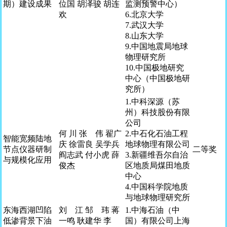
期）建设成果
位国 胡泽骏 胡连
监测预警中心）
欢
6.北京大学
7.武汉大学
8.山东大学
9.中国地震局地球
物理研究所
10.中国极地研究
中心（中国极地研
究所）
1.中科深源（苏
州）科技股份有限
公司
何 川 张 伟 翟广
2.中石化石油工程
智能宽频陆地
庆 徐雷良 吴学兵
地球物理有限公司
节点仪器研制
二等奖
阎志武 付小虎 薛
3.新疆维吾尔自治
与规模化应用
俊杰
区地质局煤田地质
中心
4.中国科学院地质
与地球物理研究所
东海西湖凹陷
刘 江 邹 玮 蒋
1.中海石油（中
低渗背景下油
一鸣 耿建华 李
国）有限公司上海