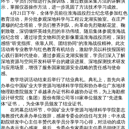
环节，学员们分组进行实操训练，通过数据采集方法的讲解演
示，掌握仪器操作方法，进一步巩固了方法技术学习成效。
4月21日下午，全体学员前往淮海战役烈士纪念塔参加红色
教育活动，并分批参观深地科学与工程云龙湖实验室。在庄严
肃穆的纪念塔前，学员们整齐列队，向革命先烈敬献花篮、鞠
躬致敬，深切缅怀英雄先烈的丰功伟绩。随后集体参观淮海战
役纪念馆，通过珍贵文物和历史影像重温淮海战役历程，深刻
感悟"听党指挥、依靠人民、团结协同"的淮海战役精神。此次
活动将专业教学与红色教育有机结合，激励学员以科技报国初
心践行新时代使命。通过参观云龙湖实验室，学员们深入了解
深地资源与空间开发科研平台的建设进展、深地探测技术研发
与应用场景，增强了服务国家能源安全战略的责任感与使命
感。
教学培训活动结束后举行了结业典礼。典礼上，首先向承
办单位中国矿业大学资源与地球科学学院和协办单位广东地球
物理勘查院颁发了卓越承办证书和卓越协办证书，为上海勘察
设计研究院（集团）股份有限公司等10家单位颁发了"先进集
体"证书，，为全体学员颁发了结业证书。
在闭幕总结环节，中国矿业大学资源与地球科学学院姜志
海教授代表承办单位致辞，感谢专委会的信任与支持；中水成
勘院研发中心主任丰赟代表学员分享学习心得，对活动的成功
举办表示衷心感谢。最后，专委会专家委副主任委员胡绕正高