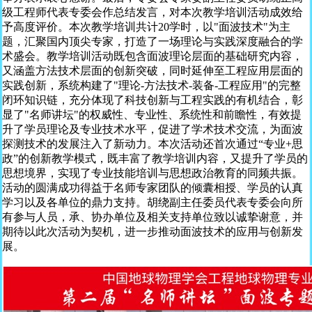
级工程师代表专委会作总结发言，对本次教学培训活动成效给
予高度评价。本次教学培训共计20学时，以"面波技术"为主
题，汇聚国内顶尖专家，打造了一场理论与实践深度融合的学
术盛会。教学培训活动既包含面波理论层面的基础研究内容，
又涵盖方法技术层面的创新突破，同时延伸至工程应用层面的
实践创新，系统构建了"理论-方法技术-装备-工程应用"的完整
闭环知识链，充分体现了科技创新与工程实践的有机结合，彰
显了"名师讲坛"的权威性、专业性、系统性和前瞻性，有效提
升了学员理论及专业技术水平，促进了学术技术交流，为面波
探测技术的发展注入了新动力。本次活动还首次通过“专业+思
政”的创新教学模式，既丰富了教学培训内容，又提升了学员的
思想境界，实现了专业技能培训与思想政治教育的同频共振。
活动的圆满成功得益于名师专家团队的倾囊相授、学员的认真
学习以及各单位的鼎力支持。胡绕副主任委员代表专委会向所
有参与人员，承、协办单位及相关支持单位致以诚挚谢意，并
期待以此次活动为契机，进一步推动面波技术的应用与创新发
展。