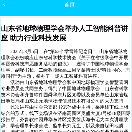
＜
首页
山东省地球物理学会举办人工智能科普讲
座 助力行业科技发展
2025年3月5日，在“第62个学雷锋纪念日”，山东省地球物
理学会积极响应山东省科学技术协会《关于在省级学会中开展
学雷锋科技志愿服务活动的倡议》，邀请了中国地球物理学会
理事、副秘书长、二级教授级高工周坚鑫博士以“科技同心、志
愿同行”为主题，举办了一场人工智能科普讲座。
活动由山东省地球物理学会和中国地球物理学会智慧管网
专业委员会共同主办，得到了中国地球物理学会、山东省科学
技术协会和齐鲁软件园舜华东片区党委以及会员单位山东省煤
田地质局和山东正元地球物理信息技术有限公司的大力支持。
此次讲座由学会党支部书记孙成中主持，采用线下线上相
结合的形式，线下会场设在济南高新区奥盛大厦3号楼18楼国际
报告厅，齐鲁软件园舜华东片区党委徐庆海书记为本次讲座致
辞。学会理事长张善法、监事长刘元生，以及来自煤田地质
局、地矿局、济勘院、山东正元公司等单位的众多业内专家通