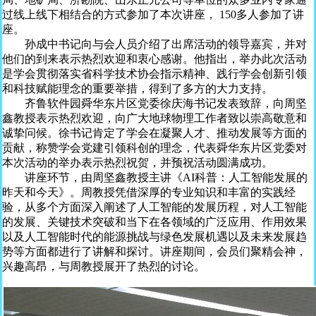
过线上线下相结合的方式参加了本次讲座， 150多人参加了讲
座。
孙成中书记向与会人员介绍了出席活动的领导嘉宾，并对
他们的到来表示热烈欢迎和衷心感谢。他指出，举办此次活动
是学会贯彻落实省科学技术协会指示精神、践行学会创新引领
和科技赋能理念的重要举措，得到了多方的大力支持。
齐鲁软件园舜华东片区党委徐庆海书记发表致辞，向周坚
鑫教授表示热烈欢迎，向广大地球物理工作者致以崇高敬意和
诚挚问候。徐书记肯定了学会在凝聚人才、推动发展等方面的
贡献，称赞学会党建引领科创的理念，代表舜华东片区党委对
本次活动的举办表示热烈祝贺，并预祝活动圆满成功。
讲座环节，由周坚鑫教授主讲《AI科普：人工智能发展的
昨天和今天》。周教授凭借深厚的专业知识和丰富的实践经
验，从多个方面深入阐述了人工智能的发展历程，对人工智能
的发展、关键技术突破和当下在各领域的广泛应用、作用效果
以及人工智能时代的能源挑战与绿色发展机遇以及未来发展趋
势等方面都进行了讲解和探讨。讲座期间，会员们聚精会神，
兴趣高昂，与周教授展开了热烈的讨论。