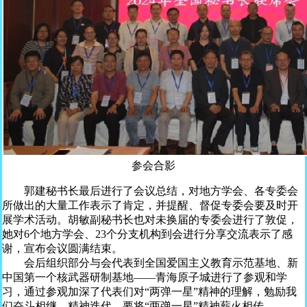
参会合影
郭建秘书长最后进行了会议总结，对地方学会、各专委会
所做出的大量工作表示了肯定，并提醒、督促专委会要及时开
展学术活动。胡敏副秘书长也对未换届的专委会进行了敦促，
她对6个地方学会、23个分支机构到会进行分享交流表示了感
谢，宣布会议圆满结束。
会后组织部分与会代表到全国爱国主义教育示范基地、新
中国第一个核武器研制基地——青海原子城进行了参观和学
习，通过参观加深了代表们对“两弹一星”精神的理解，勉励我
们奋斗相继、精神迭代，要将“两弹一星”精神薪火相传。