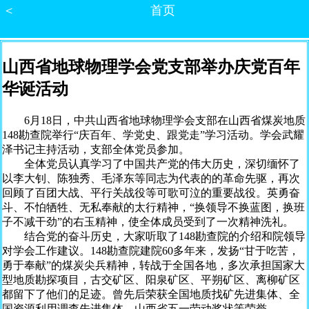
＜
首页
山西省地球物理学会党支部举办庆党百年
华诞活动
6月18日，中共山西省地球物理学会支部在山西省煤炭地质
148勘查院举行“庆百年、学党史、跟党走”学习活动。学会武耀
泽书记主持活动，支部全体党员参加。
全体党员认真学习了中国共产党的伟大历史，深切缅怀了
以李大钊、陈独秀、毛泽东等同志为代表的的革命先驱，再次
回顾了百团大战、平行关战役等可歌可泣的重要战役。英勇奋
斗、不怕牺牲、无私奉献的太行精神，“换领导不换蓝图，换班
子不减干劲”的右玉精神，使全体成员受到了一次精神洗礼。
结合党的奋斗历史，大家听取了148勘查院的介绍和院领导
对学会工作建议。148勘查院建院60多年来，发扬“甘于吃苦，
勇于奉献”的煤炭尖兵精神，转战于全国各地，多次承担国家大
型地质勘探项目，古交矿区、阳泉矿区、平朔矿区、离柳矿区
都留下了他们的足迹。曾先后荣获全国地质找矿先进集体、全
国资源利用调查先进集体、山西省五一劳动奖状等荣誉。